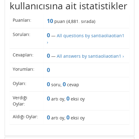
kullanıcısına ait istatistikler
Puanları:
10
puan (
4,881
. sırada)
Soruları:
0
—
All questions by santiaoliaotian1
›
Cevapları:
0
—
All answers by santiaoliaotian1 ›
Yorumları:
0
Oyları:
0
0
soru,
cevap
Verdiği
0
0
artı oy,
eksi oy
Oylar:
Aldığı Oylar:
0
0
artı oy,
eksi oy