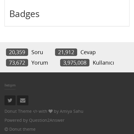
Badges
20,359
Soru
21,912
Cevap
73,672
Yorum
3,975,008
Kullanıcı
İletişim
Donut Theme
with
by
Amiya Sahu
Powered by
Question2Answer
Donut theme