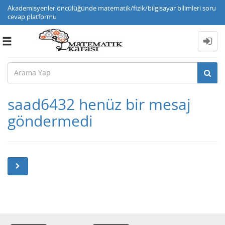
Akademisyenler öncülüğünde matematik/fizik/bilgisayar bilimleri soru
cevap platformu
Toggle
navigation
saad6432 henüz bir mesaj
göndermedi