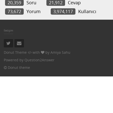
20,359
Soru
21,912
Cevap
73,672
Yorum
3,974,117
Kullanıcı
İletişim
Donut Theme
with
by
Amiya Sahu
Powered by
Question2Answer
Donut theme