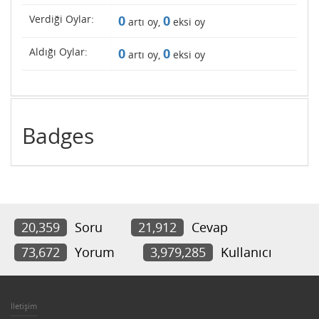
Verdiği Oylar:
0
0
artı oy,
eksi oy
Aldığı Oylar:
0
0
artı oy,
eksi oy
Badges
20,359
Soru
21,912
Cevap
73,672
Yorum
3,979,285
Kullanıcı
İletişim