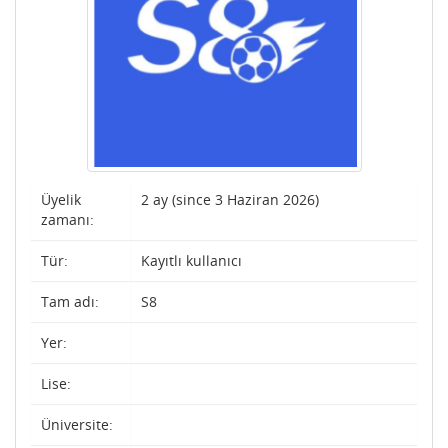
Üyelik
2 ay (since 3 Haziran 2026)
zamanı:
Tür:
Kayıtlı kullanıcı
Tam adı:
S8
Yer:
Lise:
Üniversite: