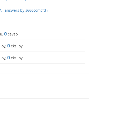
All answers by s666comcfd ›
0
u,
cevap
0
ı oy,
eksi oy
0
ı oy,
eksi oy