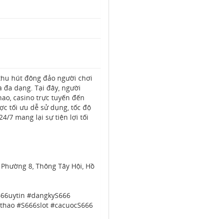
 thu hút đông đảo người chơi
 đa dạng. Tại đây, người
hao, casino trực tuyến đến
ợc tối ưu dễ sử dụng, tốc độ
4/7 mang lại sự tiện lợi tối
, Phường 8, Thông Tây Hội, Hồ
666uytin #dangkyS666
thao #S666slot #cacuocS666