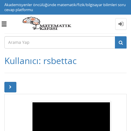
Akademisyenler öncülüğünde matematik/fizik/bilgisayar bilimleri soru
cevap platformu
Toggle
navigation
Kullanıcı: rsbettac