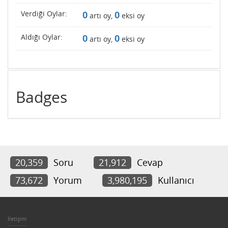
Verdiği Oylar:
0
0
artı oy,
eksi oy
Aldığı Oylar:
0
0
artı oy,
eksi oy
Badges
20,359
Soru
21,912
Cevap
73,672
Yorum
3,980,195
Kullanıcı
İletişim