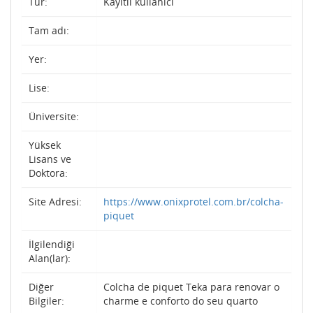
Tür:
Kayıtlı kullanıcı
Tam adı:
Yer:
Lise:
Üniversite:
Yüksek
Lisans ve
Doktora:
Site Adresi:
https://www.onixprotel.com.br/colcha-
piquet
İlgilendiği
Alan(lar):
Diğer
Colcha de piquet Teka para renovar o
Bilgiler:
charme e conforto do seu quarto