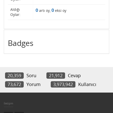
Aldığı
0
0
artı oy,
eksi oy
Oylar:
Badges
20,359
Soru
21,912
Cevap
73,672
Yorum
3,973,942
Kullanıcı
İletişim