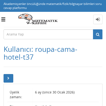
Akademisyenler öncülüğünde matematik/fizik/bilgisayar bilimleri soru
cevap platformu
Toggle
navigation
Kullanıcı: roupa-cama-
hotel-t37
Üyelik
6 ay (since 30 Ocak 2026)
zamanı: