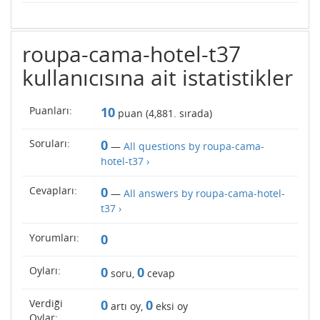
roupa-cama-hotel-t37
kullanıcısına ait istatistikler
Puanları:
10
puan (
4,881
. sırada)
Soruları:
0
—
All questions by roupa-cama-
hotel-t37 ›
Cevapları:
0
—
All answers by roupa-cama-hotel-
t37 ›
Yorumları:
0
Oyları:
0
0
soru,
cevap
Verdiği
0
0
artı oy,
eksi oy
Oylar: