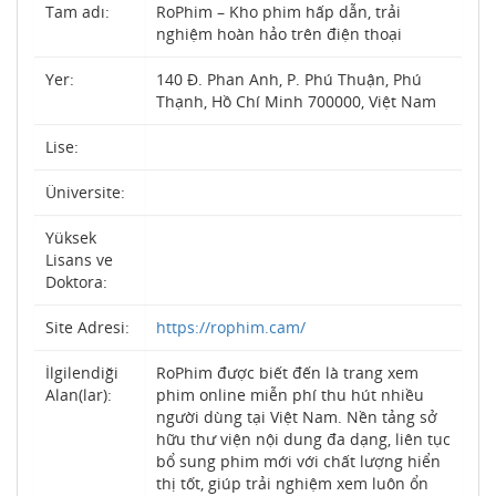
Tam adı:
RoPhim – Kho phim hấp dẫn, trải
nghiệm hoàn hảo trên điện thoại
Yer:
140 Đ. Phan Anh, P. Phú Thuận, Phú
Thạnh, Hồ Chí Minh 700000, Việt Nam
Lise:
Üniversite:
Yüksek
Lisans ve
Doktora:
Site Adresi:
https://rophim.cam/
İlgilendiği
RoPhim được biết đến là trang xem
Alan(lar):
phim online miễn phí thu hút nhiều
người dùng tại Việt Nam. Nền tảng sở
hữu thư viện nội dung đa dạng, liên tục
bổ sung phim mới với chất lượng hiển
thị tốt, giúp trải nghiệm xem luôn ổn