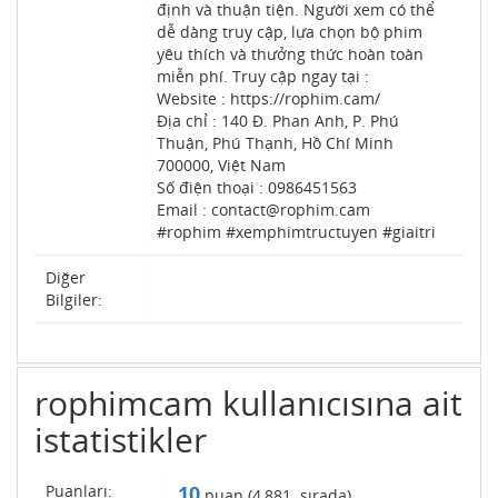
định và thuận tiện. Người xem có thể
dễ dàng truy cập, lựa chọn bộ phim
yêu thích và thưởng thức hoàn toàn
miễn phí. Truy cập ngay tại :
Website : https://rophim.cam/
Địa chỉ : 140 Đ. Phan Anh, P. Phú
Thuận, Phú Thạnh, Hồ Chí Minh
700000, Việt Nam
Số điện thoại : 0986451563
Email : contact@rophim.cam
#rophim #xemphimtructuyen #giaitri
Diğer
Bilgiler:
rophimcam kullanıcısına ait
istatistikler
Puanları:
10
puan (
4,881
. sırada)