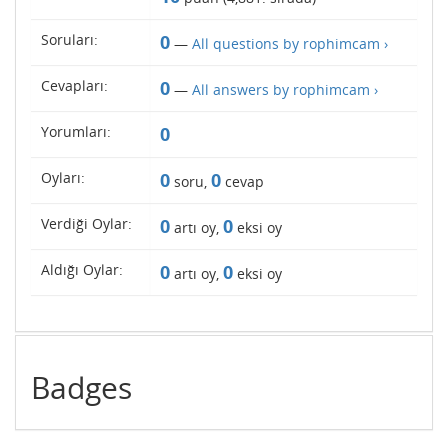
Soruları:
0
—
All questions by rophimcam ›
Cevapları:
0
—
All answers by rophimcam ›
Yorumları:
0
Oyları:
0
0
soru,
cevap
Verdiği Oylar:
0
0
artı oy,
eksi oy
Aldığı Oylar:
0
0
artı oy,
eksi oy
Badges