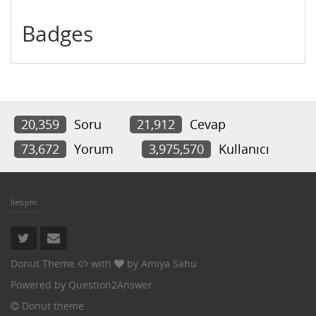
Badges
20,359
Soru
21,912
Cevap
73,672
Yorum
3,975,570
Kullanıcı
İletişim
Donut Theme
with
by
Amiya Sahu
Powered by
Question2Answer
Donut theme