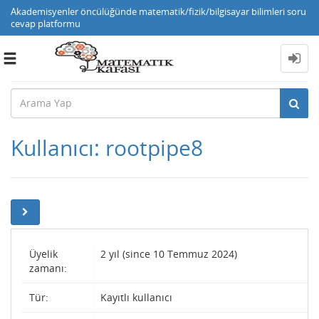
Akademisyenler öncülüğünde matematik/fizik/bilgisayar bilimleri soru
cevap platformu
Toggle
navigation
Kullanıcı: rootpipe8
Üyelik
2 yıl (since 10 Temmuz 2024)
zamanı:
Tür:
Kayıtlı kullanıcı