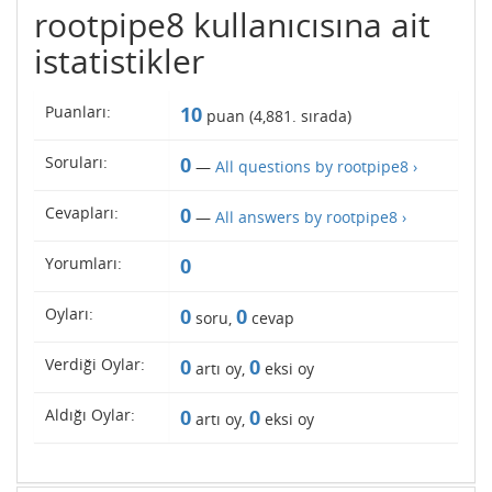
rootpipe8 kullanıcısına ait
istatistikler
Puanları:
10
puan (
4,881
. sırada)
Soruları:
0
—
All questions by rootpipe8 ›
Cevapları:
0
—
All answers by rootpipe8 ›
Yorumları:
0
Oyları:
0
0
soru,
cevap
Verdiği Oylar:
0
0
artı oy,
eksi oy
Aldığı Oylar:
0
0
artı oy,
eksi oy