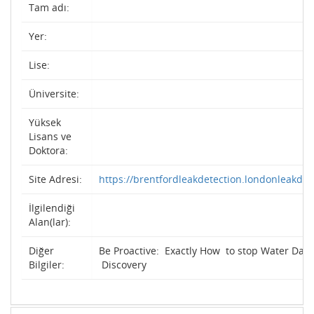
Tam adı:
Yer:
Lise:
Üniversite:
Yüksek
Lisans ve
Doktora:
Site Adresi:
https://brentfordleakdetection.londonleakdet
İlgilendiği
Alan(lar):
Diğer
Be Proactive: Exactly How to stop Water Dam
Bilgiler:
Discovery