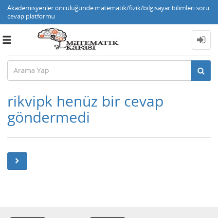
Akademisyenler öncülüğünde matematik/fizik/bilgisayar bilimleri soru
cevap platformu
Toggle
navigation
rikvipk henüz bir cevap
göndermedi