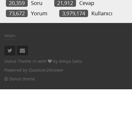
20,359
Soru
21,912
Cevap
73,672
Yorum
3,979,174
Kullanıcı
İletişim
Donut Theme
with
by
Amiya Sahu
Powered by
Question2Answer
Donut theme