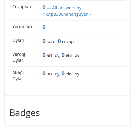
Cevapları:
0
—
All answers by
rikvip8386nananguyen ›
Yorumları:
0
Oyları:
0
0
soru,
cevap
Verdiği
0
0
artı oy,
eksi oy
Oylar:
Aldığı
0
0
artı oy,
eksi oy
Oylar:
Badges