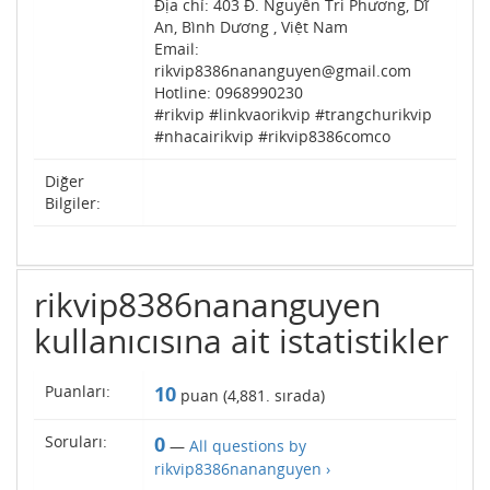
Địa chỉ: 403 Đ. Nguyễn Tri Phương, Dĩ
An, Bình Dương , Việt Nam
Email:
rikvip8386nananguyen@gmail.com
Hotline: 0968990230
#rikvip #linkvaorikvip #trangchurikvip
#nhacairikvip #rikvip8386comco
Diğer
Bilgiler:
rikvip8386nananguyen
kullanıcısına ait istatistikler
Puanları:
10
puan (
4,881
. sırada)
Soruları:
0
—
All questions by
rikvip8386nananguyen ›