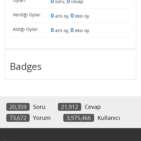
Oyları:
0
0
soru,
cevap
Verdiği Oylar:
0
0
artı oy,
eksi oy
Aldığı Oylar:
0
0
artı oy,
eksi oy
Badges
20,359
Soru
21,912
Cevap
73,672
Yorum
3,975,466
Kullanıcı