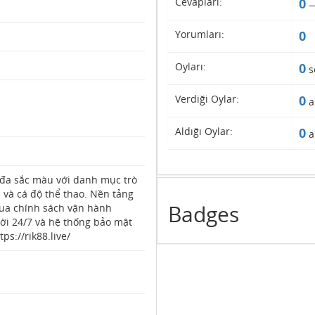
Cevapları:
0
Yorumları:
0
Oyları:
0
s
Verdiği Oylar:
0
a
Aldığı Oylar:
0
a
 đa sắc màu với danh mục trò
 và cá độ thể thao. Nền tảng
Badges
 qua chính sách vận hành
hời 24/7 và hệ thống bảo mật
ps://rik88.live/