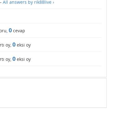
—
All answers by rik88live ›
0
oru,
cevap
0
rtı oy,
eksi oy
0
rtı oy,
eksi oy