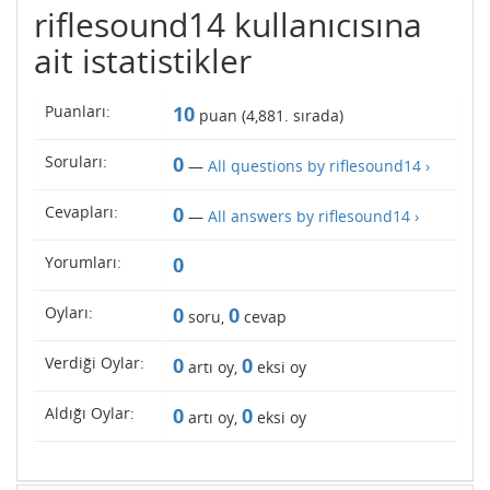
riflesound14 kullanıcısına
ait istatistikler
Puanları:
10
puan (
4,881
. sırada)
Soruları:
0
—
All questions by riflesound14 ›
Cevapları:
0
—
All answers by riflesound14 ›
Yorumları:
0
Oyları:
0
0
soru,
cevap
Verdiği Oylar:
0
0
artı oy,
eksi oy
Aldığı Oylar:
0
0
artı oy,
eksi oy