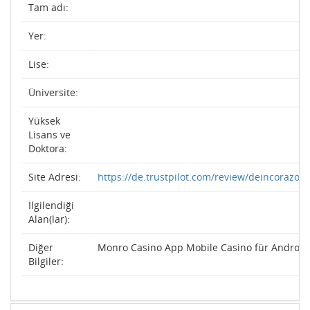
Tam adı:
Yer:
Lise:
Üniversite:
Yüksek
Lisans ve
Doktora:
Site Adresi:
https://de.trustpilot.com/review/deincorazon
İlgilendiği
Alan(lar):
Diğer
Monro Casino App Mobile Casino für Android
Bilgiler: