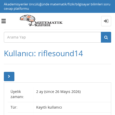
Akademisyenler öncülüğünde matematik/fizik/bilgisayar bilimleri soru
cevap platformu
Toggle
navigation
Kullanıcı: riflesound14
Üyelik
2 ay (since 26 Mayıs 2026)
zamanı:
Tür:
Kayıtlı kullanıcı