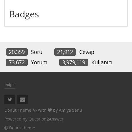
Badges
20,359
Soru
21,912
Cevap
73,672
Yorum
3,979,119
Kullanıcı
İletişim
Donut Theme
with
by
Amiya Sahu
Powered by
Question2Answer
Donut theme