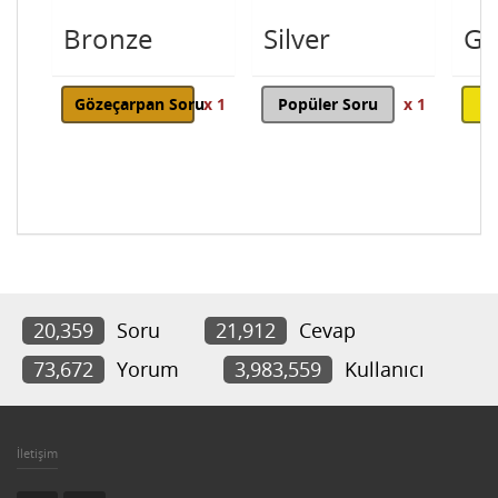
Bronze
Silver
Go
Gözeçarpan Soru
x 1
Popüler Soru
x 1
20,359
Soru
21,912
Cevap
73,672
Yorum
3,983,559
Kullanıcı
İletişim