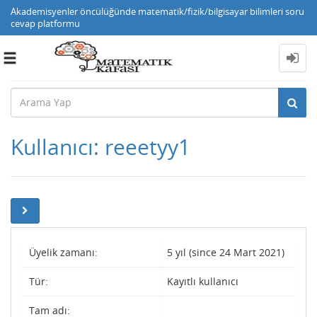
Akademisyenler öncülüğünde matematik/fizik/bilgisayar bilimleri soru
cevap platformu
Toggle
navigation
Kullanıcı: reeetyy1
Üyelik zamanı:
5 yıl (since 24 Mart 2021)
Tür:
Kayıtlı kullanıcı
Tam adı: