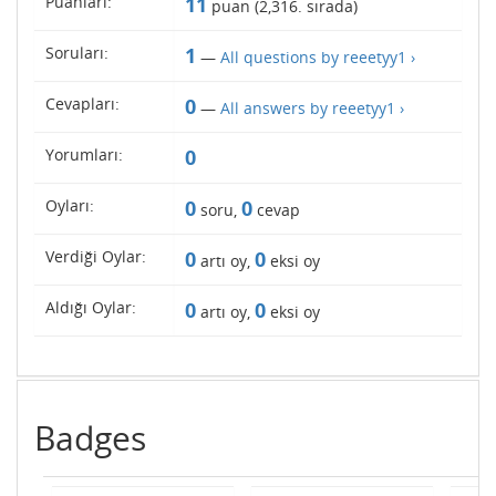
Puanları:
11
puan (
2,316
. sırada)
Soruları:
1
—
All questions by reeetyy1 ›
Cevapları:
0
—
All answers by reeetyy1 ›
Yorumları:
0
Oyları:
0
0
soru,
cevap
Verdiği Oylar:
0
0
artı oy,
eksi oy
Aldığı Oylar:
0
0
artı oy,
eksi oy
Badges