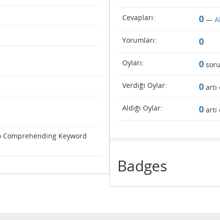
Cevapları:
0
—
A
Yorumları:
0
Oyları:
0
soru
Verdiği Oylar:
0
artı 
Aldığı Oylar:
0
artı 
o Comprehending Keyword
Badges