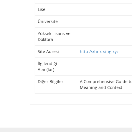
Lise:
Üniversite:
Yüksek Lisans ve
Doktora:
Site Adresi:
http://xhnx-sing.xyz
İlgilendiği
Alan(lar):
Diğer Bilgiler:
A Comprehensive Guide t
Meaning and Context