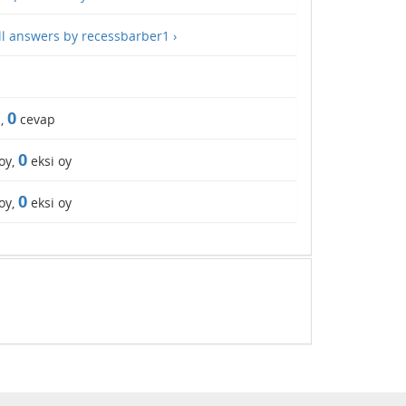
ll answers by recessbarber1 ›
0
,
cevap
0
oy,
eksi oy
0
oy,
eksi oy