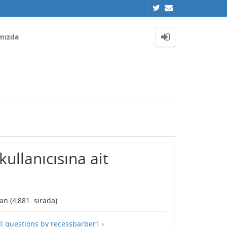
mızda
ullanıcısına ait
an (
4,881
. sırada)
ll questions by recessbarber1 ›