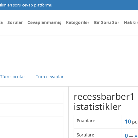
limleri soru cevap platformu
fa
Sorular
Cevaplanmamış
Kategoriler
Bir Soru Sor
Hakkı
Tüm sorular
Tüm cevaplar
recessbarber1 k
istatistikler
Puanları:
10
pu
Soruları:
0
—
A