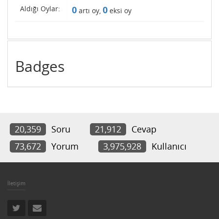
Aldığı Oylar:
0
0
artı oy,
eksi oy
Badges
20,359
Soru
21,912
Cevap
73,672
Yorum
3,975,928
Kullanıcı
İletişim