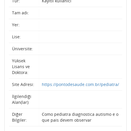
Tür:
Kayıtlı kullanıcı
Tam adı:
Yer:
Lise:
Üniversite:
Yüksek
Lisans ve
Doktora:
Site Adresi:
https://pontodesaude.com.br/pediatra/
İlgilendiği
Alan(lar):
Diğer
Como pediatra diagnostica autismo e o
Bilgiler:
que pais devem observar