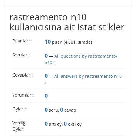
rastreamento-n10
kullanıcısına ait istatistikler
Puanları:
10
puan (
4,881
. sırada)
Soruları:
0
—
All questions by rastreamento-
n10 ›
Cevapları:
0
—
All answers by rastreamento-n10
›
Yorumları:
0
Oyları:
0
0
soru,
cevap
Verdiği
0
0
artı oy,
eksi oy
Oylar: