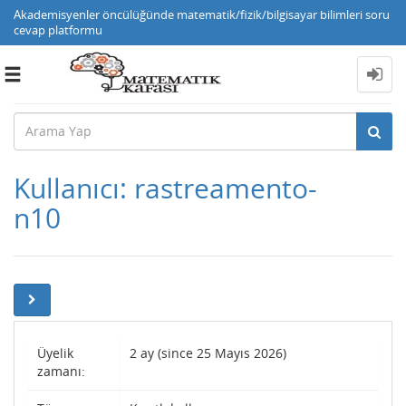
Akademisyenler öncülüğünde matematik/fizik/bilgisayar bilimleri soru
cevap platformu
Toggle
navigation
Kullanıcı: rastreamento-
n10
Üyelik
2 ay (since 25 Mayıs 2026)
zamanı: