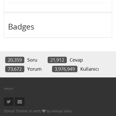
Badges
20,359
Soru
21,912
Cevap
73,672
Yorum
3,976,949
Kullanıcı
İletişim
Donut Theme
with
by
Amiya Sahu