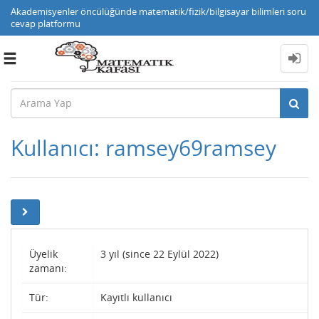
Akademisyenler öncülüğünde matematik/fizik/bilgisayar bilimleri soru
cevap platformu
Toggle
navigation
Kullanıcı: ramsey69ramsey
Üyelik
3 yıl (since 22 Eylül 2022)
zamanı:
Tür:
Kayıtlı kullanıcı