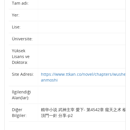
Tam adı:
Yer:
Lise:
Üniversite:
Yüksek
Lisans ve
Doktora:
Site Adresi:
https://www.ttkan.co/novel/chapters/wushen
anmoshi
İlgilendiği
Alan(lar):
Diğer
精华小说 武神主宰 愛下- 第4542章 窥天之术 楊
Bilgiler:
頂門一針 分享-p2