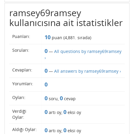
ramsey69ramsey
kullanıcısına ait istatistikler
Puanları:
10
puan (
4,881
. sırada)
Soruları:
0
—
All questions by ramsey69ramsey
›
Cevapları:
0
—
All answers by ramsey69ramsey ›
Yorumları:
0
Oyları:
0
0
soru,
cevap
Verdiği
0
0
artı oy,
eksi oy
Oylar:
Aldığı Oylar:
0
0
artı oy,
eksi oy