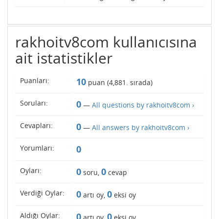
rakhoitv8com kullanıcısına
ait istatistikler
Puanları:
10
puan (
4,881
. sırada)
Soruları:
0
—
All questions by rakhoitv8com ›
Cevapları:
0
—
All answers by rakhoitv8com ›
Yorumları:
0
Oyları:
0
0
soru,
cevap
Verdiği Oylar:
0
0
artı oy,
eksi oy
Aldığı Oylar:
0
0
artı oy,
eksi oy