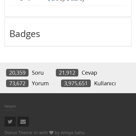
Badges
20,359
Soru
21,912
Cevap
73,672
Yorum
3,975,651
Kullanıcı
İletişim
Donut Theme
with
by
Amiya Sahu