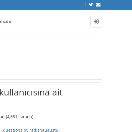
mızda
ullanıcısına ait
an (
4,881
. sırada)
ll questions by radishaugust6 ›