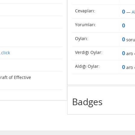
Cevapları:
0
—
A
Yorumları:
0
Oyları:
0
soru
Verdiği Oylar:
0
click
artı 
Aldığı Oylar:
0
artı 
aft of Effective
Badges