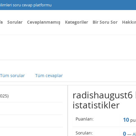
limleri soru cevap platformu
fa
Sorular
Cevaplanmamış
Kategoriler
Bir Soru Sor
Hakkı
Tüm sorular
Tüm cevaplar
radishaugust6 k
2025)
istatistikler
Puanları:
10
pu
Soruları:
0
—
A