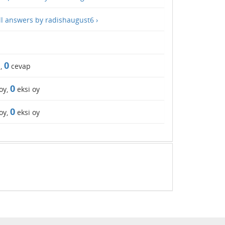
ll answers by radishaugust6 ›
0
,
cevap
0
oy,
eksi oy
0
oy,
eksi oy