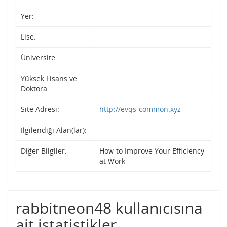
Yer:
Lise:
Üniversite:
Yüksek Lisans ve
Doktora:
Site Adresi:
http://evqs-common.xyz
İlgilendiği Alan(lar):
Diğer Bilgiler:
How to Improve Your Efficiency
at Work
rabbitneon48 kullanıcısına
ait istatistikler