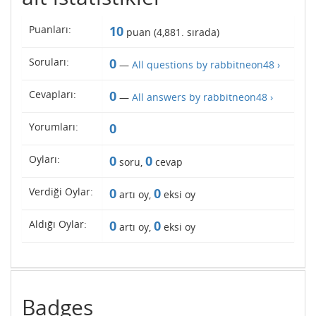
Puanları:
10
puan (
4,881
. sırada)
Soruları:
0
—
All questions by rabbitneon48 ›
Cevapları:
0
—
All answers by rabbitneon48 ›
Yorumları:
0
Oyları:
0
0
soru,
cevap
Verdiği Oylar:
0
0
artı oy,
eksi oy
Aldığı Oylar:
0
0
artı oy,
eksi oy
Badges