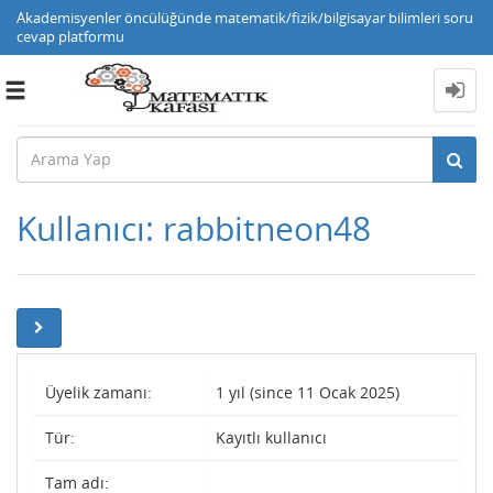
Akademisyenler öncülüğünde matematik/fizik/bilgisayar bilimleri soru
cevap platformu
Toggle
navigation
Kullanıcı: rabbitneon48
Üyelik zamanı:
1 yıl (since 11 Ocak 2025)
Tür:
Kayıtlı kullanıcı
Tam adı: