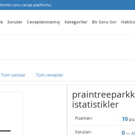
limleri soru cevap platformu
fa
Sorular
Cevaplanmamış
Kategoriler
Bir Soru Sor
Hakkı
Tüm sorular
Tüm cevaplar
praintreeparkk 
istatistikler
Puanları:
10
pua
Soruları:
0
—
A