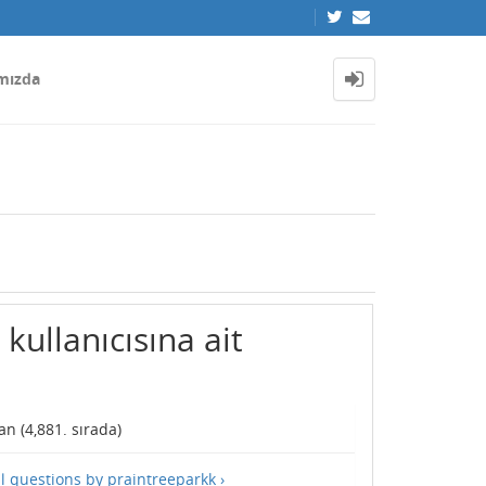
mızda
kullanıcısına ait
n (
4,881
. sırada)
ll questions by praintreeparkk ›