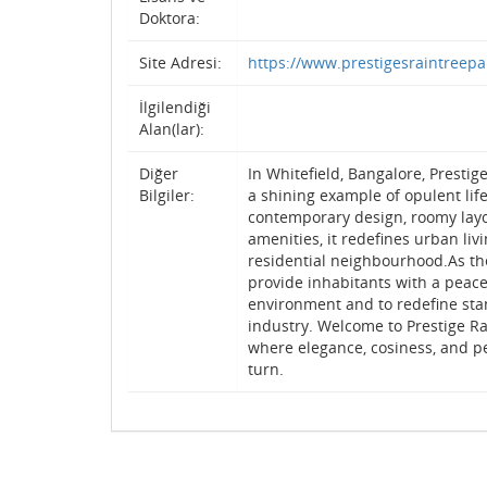
Doktora:
Site Adresi:
https://www.prestigesraintreepar
İlgilendiği
Alan(lar):
Diğer
In Whitefield, Bangalore, Prestig
Bilgiler:
a shining example of opulent life
contemporary design, roomy layo
amenities, it redefines urban liv
residential neighbourhood.As the
provide inhabitants with a peace
environment and to redefine stan
industry. Welcome to Prestige Ra
where elegance, cosiness, and p
turn.