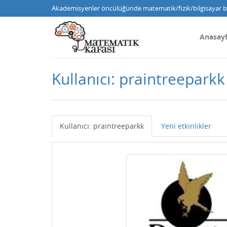
Akademisyenler öncülüğünde matematik/fizik/bilgisayar bi
Anasay
Kullanıcı: praintreeparkk
Kullanıcı: praintreeparkk
Yeni etkinlikler