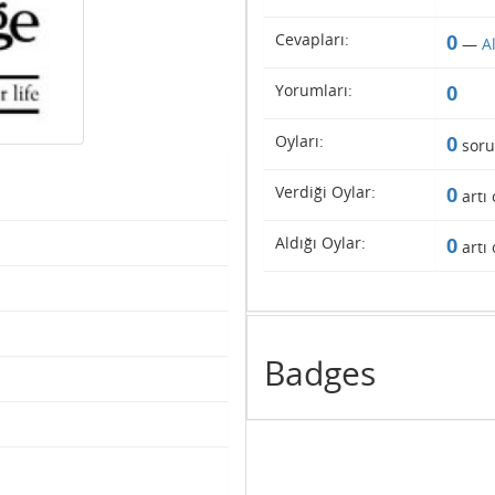
Cevapları:
0
—
A
Yorumları:
0
Oyları:
0
soru
Verdiği Oylar:
0
artı 
Aldığı Oylar:
0
artı 
Badges