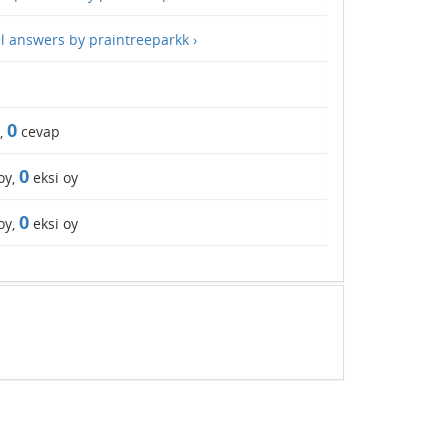
ll answers by praintreeparkk ›
0
,
cevap
0
oy,
eksi oy
0
oy,
eksi oy