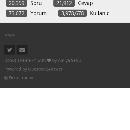
20,359
Soru
21,912
Cevap
73,672
Yorum
3,978,678
Kullanıcı
İletişim
Donut Theme
with
by
Amiya Sahu
Powered by
Question2Answer
Donut theme