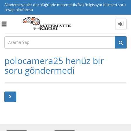
Akademisyenler öncülüğünde matematik/fizik/bilgisayar bilimleri soru
cevap platformu
Toggle
navigation
polocamera25 henüz bir
soru göndermedi