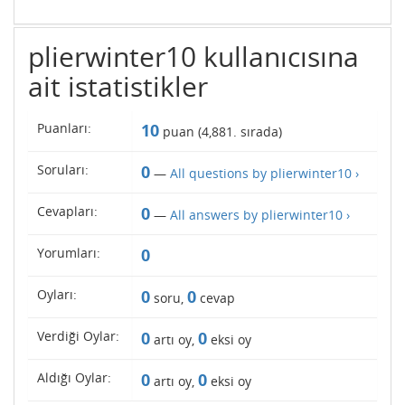
plierwinter10 kullanıcısına
ait istatistikler
Puanları:
10
puan (
4,881
. sırada)
Soruları:
0
—
All questions by plierwinter10 ›
Cevapları:
0
—
All answers by plierwinter10 ›
Yorumları:
0
Oyları:
0
0
soru,
cevap
Verdiği Oylar:
0
0
artı oy,
eksi oy
Aldığı Oylar:
0
0
artı oy,
eksi oy