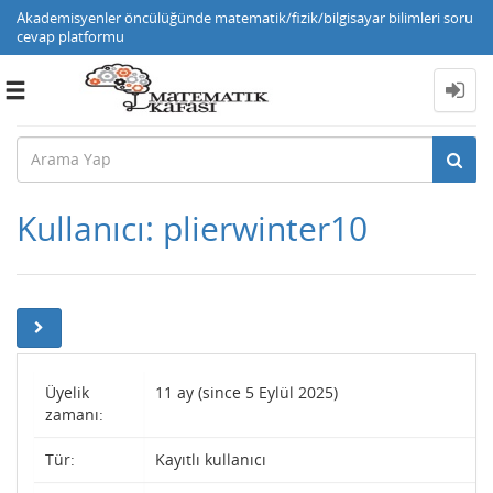
Akademisyenler öncülüğünde matematik/fizik/bilgisayar bilimleri soru
cevap platformu
Toggle
navigation
Kullanıcı: plierwinter10
Üyelik
11 ay (since 5 Eylül 2025)
zamanı:
Tür:
Kayıtlı kullanıcı