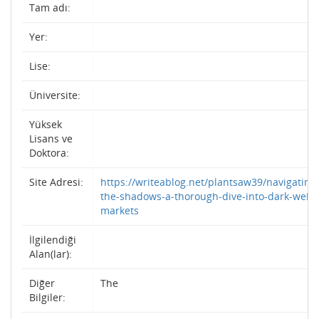
Tam adı:
Yer:
Lise:
Üniversite:
Yüksek
Lisans ve
Doktora:
Site Adresi:
https://writeablog.net/plantsaw39/navigating
the-shadows-a-thorough-dive-into-dark-web-
markets
İlgilendiği
Alan(lar):
Diğer
The
Bilgiler: