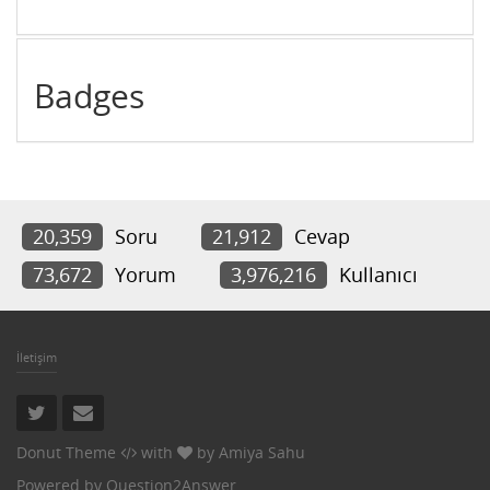
Badges
20,359
Soru
21,912
Cevap
73,672
Yorum
3,976,216
Kullanıcı
İletişim
Donut Theme
with
by
Amiya Sahu
Powered by
Question2Answer