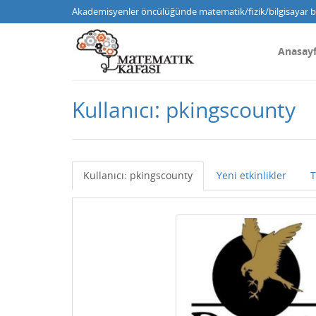
Akademisyenler öncülüğünde matematik/fizik/bilgisayar bi
Anasay
Kullanıcı: pkingscounty
Kullanıcı: pkingscounty
Yeni etkinlikler
T