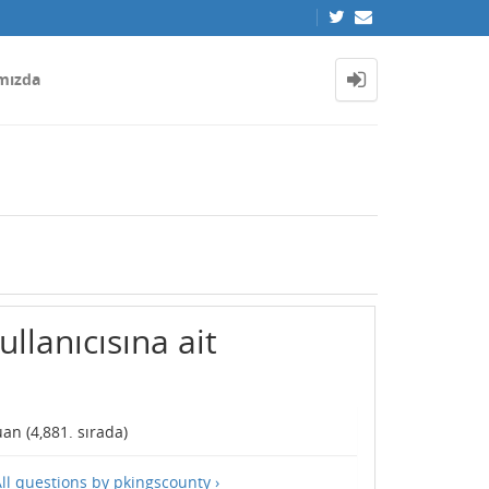
mızda
llanıcısına ait
an (
4,881
. sırada)
ll questions by pkingscounty ›