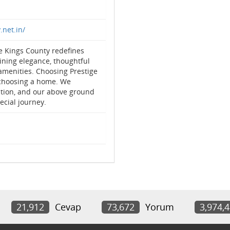
.net.in/
ge Kings County redefines
ning elegance, thoughtful
menities. Choosing Prestige
choosing a home. We
ation, and our above ground
ecial journey.
21,912
Cevap
73,672
Yorum
3,974,