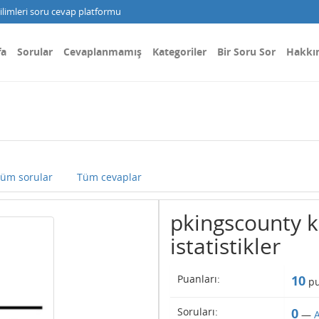
limleri soru cevap platformu
fa
Sorular
Cevaplanmamış
Kategoriler
Bir Soru Sor
Hakkı
üm sorular
Tüm cevaplar
pkingscounty ku
istatistikler
Puanları:
10
pu
Soruları:
0
—
A