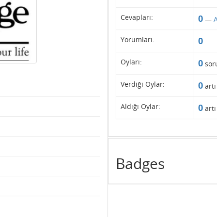
Cevapları:
0
—
A
Yorumları:
0
Oyları:
0
sor
Verdiği Oylar:
0
artı
Aldığı Oylar:
0
artı
Badges