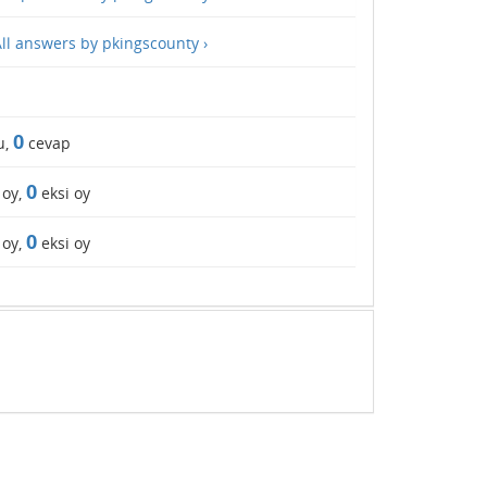
ll answers by pkingscounty ›
0
u,
cevap
0
 oy,
eksi oy
0
 oy,
eksi oy