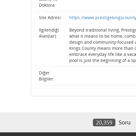
Doktora:
Site Adresi:
https://www.prestigekingscounty
İlgilendiği
Beyond traditional living, Presti
Alan(lar):
what it means to be home, combi
design and community-focused a
Kings County means more than 
embrace everyday life like a vac
pool is just the beginning of a sp
Diğer
Bilgiler:
20,359
Soru