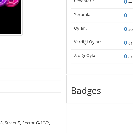
Cevapları:
0
Yorumları:
0
Oyları:
0
so
Verdiği Oylar:
0
art
Aldığı Oylar:
0
art
Badges
Street 5, Sector G-10/2,