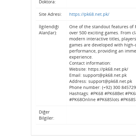
Doktora:
Site Adresi:
https://pk68.net.pk/
İlgilendiği
One of the standout features of P
Alan(lar):
over 500 exciting games. From cl
modern interactive titles, player
games are developed with high-
performance, providing an imme
experience.
Contact information:
Website: https://pk68.net.pk/
Email: support@pk68.net.pk
Address: support@pk68.net.pk
Phone number: (+92) 300 84572
Hashtags: #PK68 #PK68Bet #PK
#PK68Online #PK68Slots #PK68S
Diğer
Bilgiler: