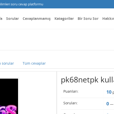
limleri soru cevap platformu
fa
Sorular
Cevaplanmamış
Kategoriler
Bir Soru Sor
Hakkı
 sorular
Tüm cevaplar
pk68netpk kullan
Puanları:
10
p
Soruları:
0