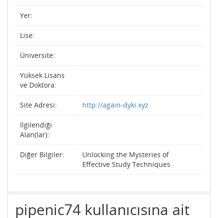
Yer:
Lise:
Üniversite:
Yüksek Lisans
ve Doktora:
Site Adresi:
http://again-dyki.xyz
İlgilendiği
Alan(lar):
Diğer Bilgiler:
Unlocking the Mysteries of
Effective Study Techniques
pipenic74 kullanıcısına ait