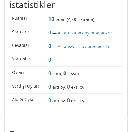
istatistikler
Puanları:
10
puan (
4,881
. sırada)
Soruları:
0
—
All questions by pipenic74 ›
Cevapları:
0
—
All answers by pipenic74 ›
Yorumları:
0
Oyları:
0
0
soru,
cevap
Verdiği Oylar:
0
0
artı oy,
eksi oy
Aldığı Oylar:
0
0
artı oy,
eksi oy