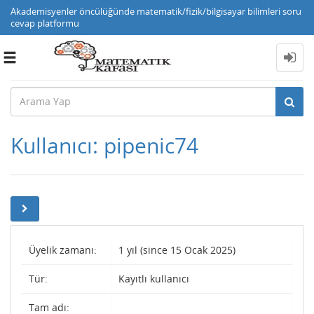
Akademisyenler öncülüğünde matematik/fizik/bilgisayar bilimleri soru
cevap platformu
Toggle
navigation
Kullanıcı: pipenic74
Üyelik zamanı:
1 yıl (since 15 Ocak 2025)
Tür:
Kayıtlı kullanıcı
Tam adı: