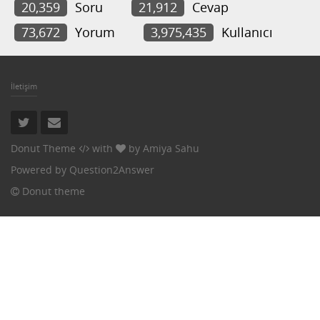
20,359
Soru
21,912
Cevap
73,672
Yorum
3,975,435
Kullanıcı
İletişim
Donut Theme
with
by
Amiya Sahu
Powered by
Question2Answer
Donut theme