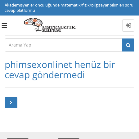
Akademisyenler öncülüğünde matematik/fizik/bilgisayar bilimleri soru
cevap platformu
Toggle
navigation
phimsexonlinet henüz bir
cevap göndermedi