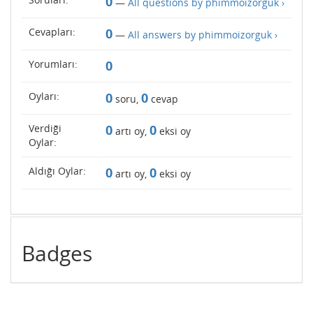
0
—
All questions by phimmoizorguk ›
Cevapları:
0
—
All answers by phimmoizorguk ›
Yorumları:
0
Oyları:
0
0
soru,
cevap
Verdiği
0
0
artı oy,
eksi oy
Oylar:
Aldığı Oylar:
0
0
artı oy,
eksi oy
Badges