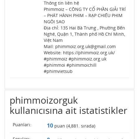
Thông tin liên hệ
Phimmoiz – CÔNG TY CỔ PHẦN GIẢI TRÍ
– PHÁT HÀNH PHIM – RẠP CHIẾU PHIM
NGÔI SAO
Địa chỉ: 135 Hai Bà Trưng , Phường Bến
Nghé, Quận 1, Thành phố Hồ Chí Minh,
Việt Nam
Mail: phimmoiz.org.uk@gmail.com
Website: https://phimmoiz.org.uk/
#phimmoiz #phimmoiz.org.uk
#phimmoi #phimmoichill
#phimvietsub
phimmoizorguk
kullanıcısına ait istatistikler
Puanları:
10
puan (
4,881
. sırada)
Soruları: