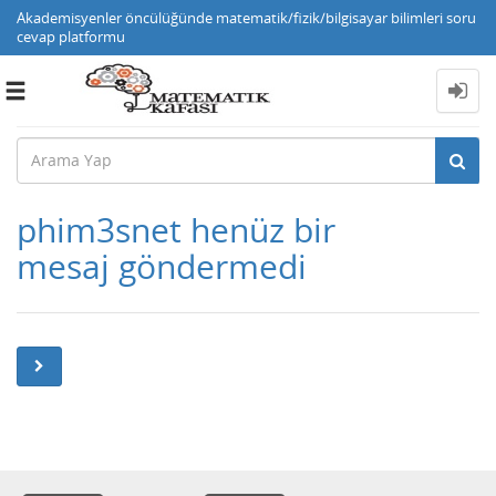
Akademisyenler öncülüğünde matematik/fizik/bilgisayar bilimleri soru
cevap platformu
Toggle
navigation
phim3snet henüz bir
mesaj göndermedi