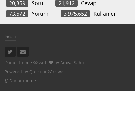
20,359
Soru
21,912
Cevap
73,672
Yorum
3,975,652
Kullanıcı
İletişim
Donut Theme
with
by
Amiya Sahu
Powered by
Question2Answer
Donut theme