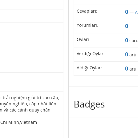
Cevapları:
0
—
A
Yorumları:
0
Oyları:
0
sor
Verdiği Oylar:
0
artı
Aldığı Oylar:
0
artı
rải nghiệm giải trí cao cấp,
Badges
uyên nghiệp, cập nhật liên
ẫn và các cảnh quay chân
ồ Chí Minh,Vietnam