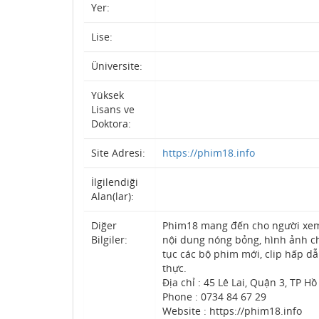
Yer:
Lise:
Üniversite:
Yüksek
Lisans ve
Doktora:
Site Adresi:
https://phim18.info
İlgilendiği
Alan(lar):
Diğer
Phim18 mang đến cho người xem t
Bilgiler:
nội dung nóng bỏng, hình ảnh ch
tục các bộ phim mới, clip hấp d
thực.
Địa chỉ : 45 Lê Lai, Quận 3, TP H
Phone : 0734 84 67 29
Website : https://phim18.info