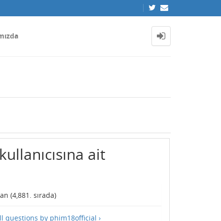
mızda
kullanıcısına ait
an (
4,881
. sırada)
ll questions by phim18official ›