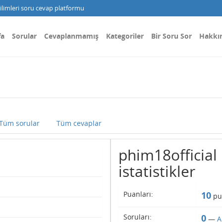
limleri soru cevap platformu
fa
Sorular
Cevaplanmamış
Kategoriler
Bir Soru Sor
Hakkı
Tüm sorular
Tüm cevaplar
phim18official 
istatistikler
Puanları:
10
pu
Soruları:
0
—
A