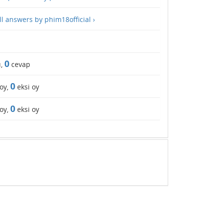
ll answers by phim18official ›
0
u,
cevap
0
 oy,
eksi oy
0
 oy,
eksi oy