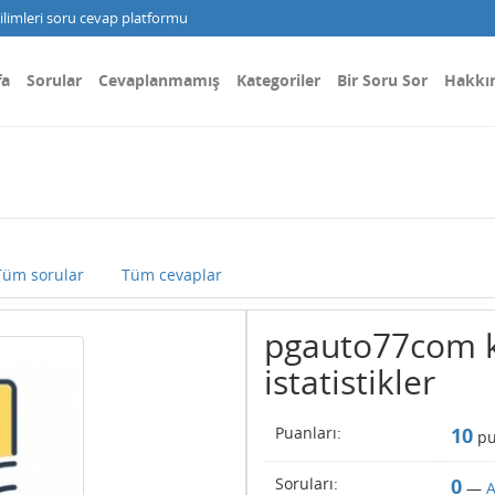
limleri soru cevap platformu
fa
Sorular
Cevaplanmamış
Kategoriler
Bir Soru Sor
Hakkı
Tüm sorular
Tüm cevaplar
pgauto77com ku
istatistikler
Puanları:
10
pu
Soruları:
0
—
A