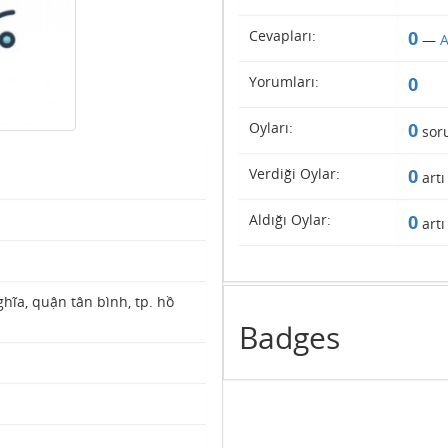
Cevapları:
0
—
A
Yorumları:
0
Oyları:
0
sor
Verdiği Oylar:
0
artı
Aldığı Oylar:
0
artı
ghĩa, quận tân bình, tp. hồ
Badges