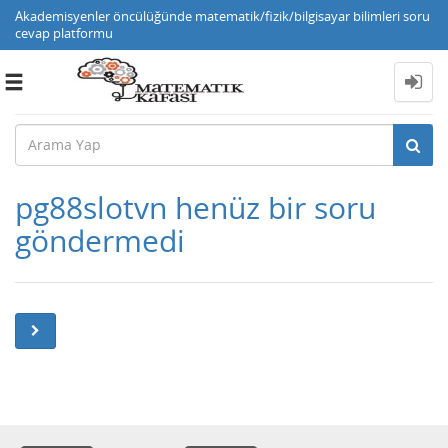
Akademisyenler öncülüğünde matematik/fizik/bilgisayar bilimleri soru
cevap platformu
Toggle
navigation
pg88slotvn henüz bir soru
göndermedi