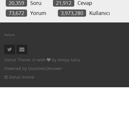
20,359
Soru
21,912
Cevap
73,672
Yorum
3,973,280
Kullanıcı
İletişim
Donut Theme
with
by
Amiya Sahu
Powered by
Question2Answer
Donut theme