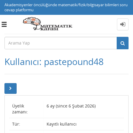
Akademisyenler öncülüğünde matematik/fizik/bilgisayar bilimleri soru
cevap platformu
Toggle
navigation
Kullanıcı: pastepound48
Üyelik
6 ay (since 6 Şubat 2026)
zamanı:
Tür:
Kayıtlı kullanıcı