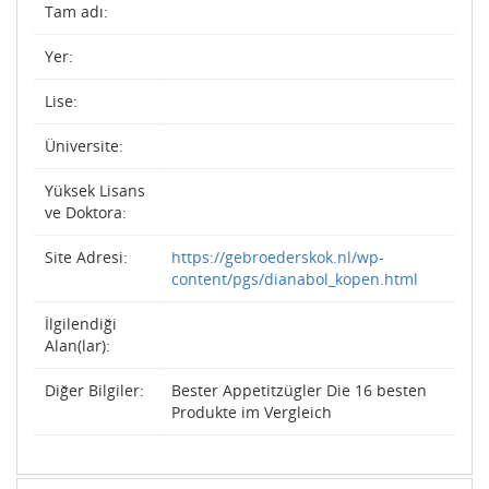
Tam adı:
Yer:
Lise:
Üniversite:
Yüksek Lisans
ve Doktora:
Site Adresi:
https://gebroederskok.nl/wp-
content/pgs/dianabol_kopen.html
İlgilendiği
Alan(lar):
Diğer Bilgiler:
Bester Appetitzügler Die 16 besten
Produkte im Vergleich