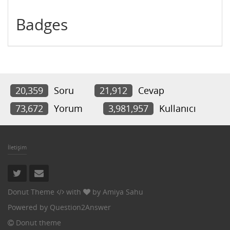
Badges
20,359
Soru
21,912
Cevap
73,672
Yorum
3,981,957
Kullanıcı
İletişim
Donut Theme
with
by
Amiya Sahu
Powered by
Question2Answer
Donut theme