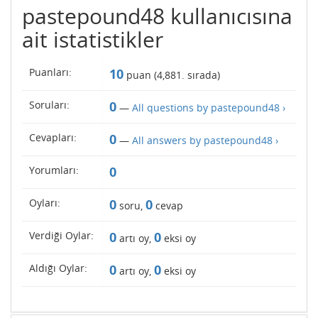
pastepound48 kullanıcısına
ait istatistikler
Puanları:
10
puan (
4,881
. sırada)
Soruları:
0
—
All questions by pastepound48 ›
Cevapları:
0
—
All answers by pastepound48 ›
Yorumları:
0
Oyları:
0
0
soru,
cevap
Verdiği Oylar:
0
0
artı oy,
eksi oy
Aldığı Oylar:
0
0
artı oy,
eksi oy