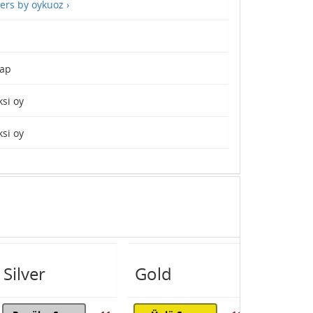
ers by oykuoz ›
ap
si oy
si oy
Silver
Gold