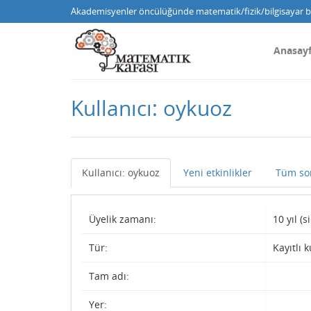
Akademisyenler öncülüğünde matematik/fizik/bilgisayar bi
Anasay
Kullanıcı: oykuoz
Kullanıcı: oykuoz
Yeni etkinlikler
Tüm so
Üyelik zamanı:
10 yıl (
Tür:
Kayıtlı k
Tam adı:
Yer: