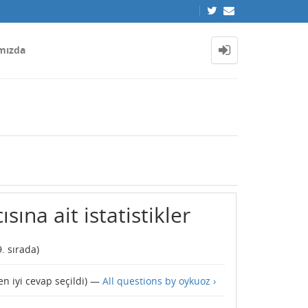
mızda
sına ait istatistikler
9
. sırada)
en iyi cevap seçildi) —
All questions by oykuoz ›