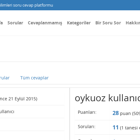
limleri soru cevap platformu
fa
Sorular
Cevaplanmamış
Kategoriler
Bir Soru Sor
Hakkı
rular
Tüm cevaplar
oykuoz kullanıcı
since 21 Eylül 2015)
ullanıcı
Puanları:
28
puan (
50
Soruları:
11
(
1
tanesi 