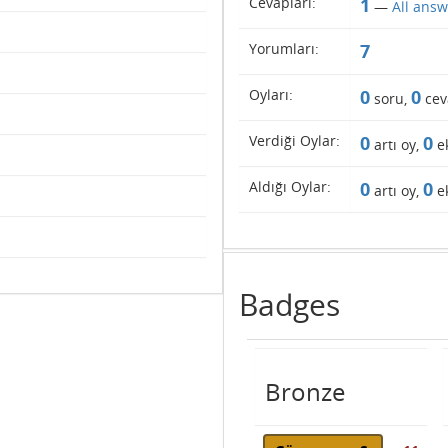
Cevapları:
1
—
All answ
Yorumları:
7
Oyları:
0
0
soru,
cev
Verdiği Oylar:
0
0
artı oy,
ek
Aldığı Oylar:
0
0
artı oy,
ek
Badges
Bronze