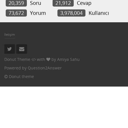
20,359
Soru
21,912
Cevap
73,672
Yorum
3,978,004
Kullanıcı
İletişim
Donut Theme
with
by
Amiya Sahu
Powered by
Question2Answer
Donut theme