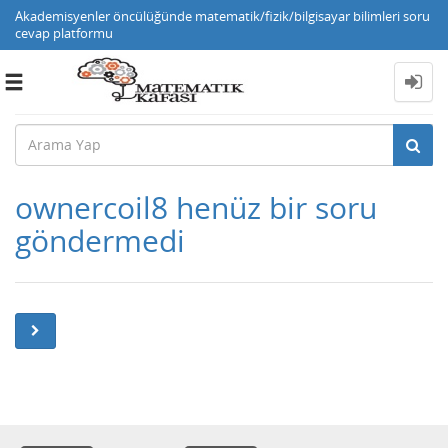
Akademisyenler öncülüğünde matematik/fizik/bilgisayar bilimleri soru
cevap platformu
Toggle
navigation
ownercoil8 henüz bir soru
göndermedi