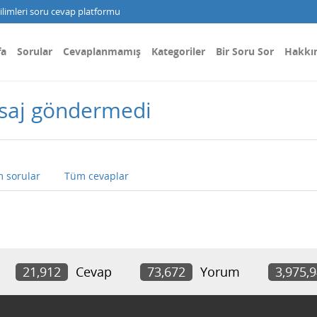
limleri soru cevap platformu
fa
Sorular
Cevaplanmamış
Kategoriler
Bir Soru Sor
Hakkı
saj göndermedi
 sorular
Tüm cevaplar
21,912
Cevap
73,672
Yorum
3,975,