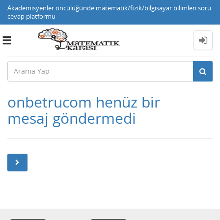
Akademisyenler öncülüğünde matematik/fizik/bilgisayar bilimleri soru
cevap platformu
Toggle
navigation
onbetrucom henüz bir
mesaj göndermedi