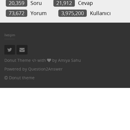
20,359
Soru
21,912
Cevap
73,672
Yorum
3,975,200
Kullanıcı
İletişim
Donut Theme
with
by
Amiya Sahu
Powered by
Question2Answer
Donut theme