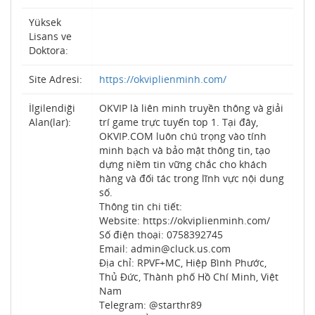
Yüksek
Lisans ve
Doktora:
Site Adresi:
https://okviplienminh.com/
İlgilendiği
OKVIP là liên minh truyền thông và giải
Alan(lar):
trí game trực tuyến top 1. Tại đây,
OKVIP.COM luôn chú trọng vào tính
minh bạch và bảo mật thông tin, tạo
dựng niềm tin vững chắc cho khách
hàng và đối tác trong lĩnh vực nội dung
số.
Thông tin chi tiết:
Website: https://okviplienminh.com/
Số điện thoại: 0758392745
Email: admin@cluck.us.com
Địa chỉ: RPVF+MC, Hiệp Bình Phước,
Thủ Đức, Thành phố Hồ Chí Minh, Việt
Nam
Telegram: @starthr89