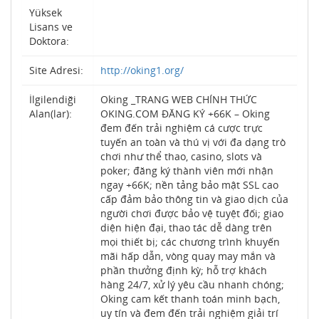
Yüksek
Lisans ve
Doktora:
Site Adresi:
http://oking1.org/
İlgilendiği
Oking _TRANG WEB CHÍNH THỨC
Alan(lar):
OKING.COM ĐĂNG KÝ +66K – Oking
đem đến trải nghiệm cá cược trực
tuyến an toàn và thú vị với đa dạng trò
chơi như thể thao, casino, slots và
poker; đăng ký thành viên mới nhận
ngay +66K; nền tảng bảo mật SSL cao
cấp đảm bảo thông tin và giao dịch của
người chơi được bảo vệ tuyệt đối; giao
diện hiện đại, thao tác dễ dàng trên
mọi thiết bị; các chương trình khuyến
mãi hấp dẫn, vòng quay may mắn và
phần thưởng định kỳ; hỗ trợ khách
hàng 24/7, xử lý yêu cầu nhanh chóng;
Oking cam kết thanh toán minh bạch,
uy tín và đem đến trải nghiệm giải trí