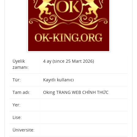
Üyelik
4 ay (since 25 Mart 2026)
zamanı:
Tür:
Kayıtlı kullanıcı
Tam adı:
Oking TRANG WEB CHÍNH THỨC
Yer:
Lise:
Üniversite: