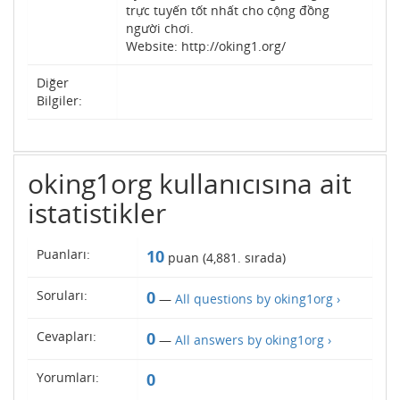
trực tuyến tốt nhất cho cộng đồng
người chơi.
Website: http://oking1.org/
Diğer
Bilgiler:
oking1org kullanıcısına ait
istatistikler
Puanları:
10
puan (
4,881
. sırada)
Soruları:
0
—
All questions by oking1org ›
Cevapları:
0
—
All answers by oking1org ›
Yorumları:
0