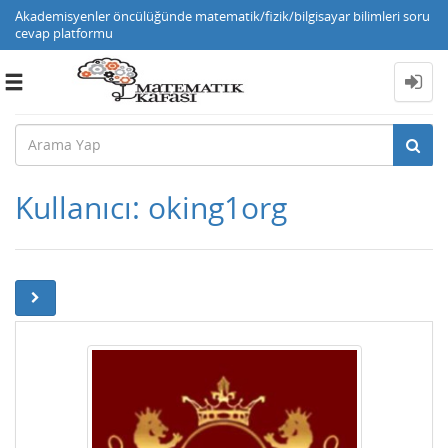
Akademisyenler öncülüğünde matematik/fizik/bilgisayar bilimleri soru
cevap platformu
Toggle
navigation
Kullanıcı: oking1org