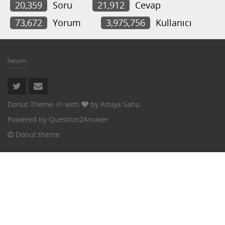
20,359
Soru
21,912
Cevap
73,672
Yorum
3,975,756
Kullanıcı
İletişim
Donut Theme
with
by
Amiya Sahu
Powered by
Question2Answer
Donut theme