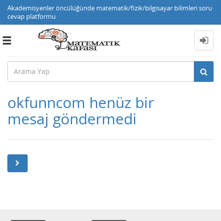
Akademisyenler öncülüğünde matematik/fizik/bilgisayar bilimleri soru
cevap platformu
Toggle
navigation
okfunncom henüz bir
mesaj göndermedi