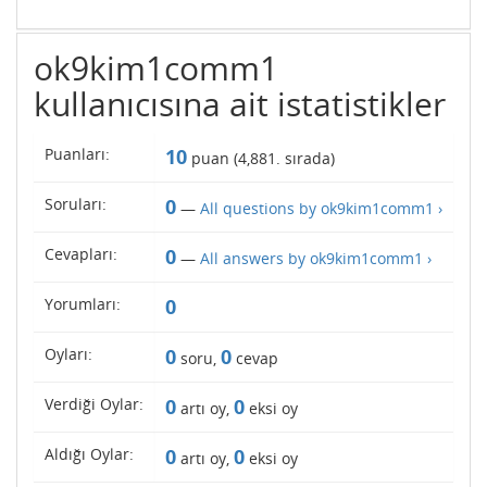
ok9kim1comm1
kullanıcısına ait istatistikler
Puanları:
10
puan (
4,881
. sırada)
Soruları:
0
—
All questions by ok9kim1comm1 ›
Cevapları:
0
—
All answers by ok9kim1comm1 ›
Yorumları:
0
Oyları:
0
0
soru,
cevap
Verdiği Oylar:
0
0
artı oy,
eksi oy
Aldığı Oylar:
0
0
artı oy,
eksi oy