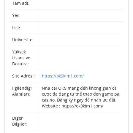
Tam adı:
Yer:
Lise:
Üniversite:
Yüksek
Lisans ve
Doktora:
Site Adresi:
https://ok9kim1.com/
İlgilendiği
Nhà cái OK9 mang đến không gian cá
Alan(lar):
cược đa dạng từ thể thao đến game bài
casino. Đăng ký ngay để nhận ưu đãi.
Website : https://ok9kim1.com/
Diğer
Bilgiler: