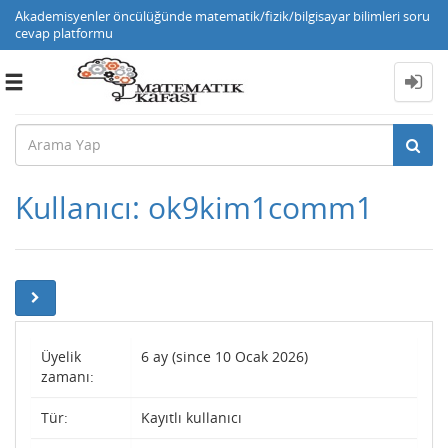
Akademisyenler öncülüğünde matematik/fizik/bilgisayar bilimleri soru
cevap platformu
Toggle
navigation
Kullanıcı: ok9kim1comm1
Üyelik
6 ay (since 10 Ocak 2026)
zamanı:
Tür:
Kayıtlı kullanıcı