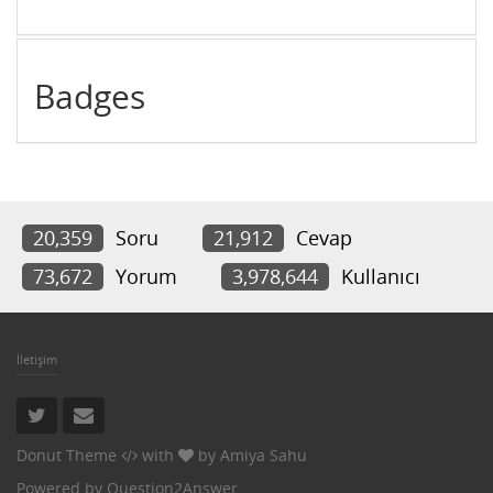
Badges
20,359
Soru
21,912
Cevap
73,672
Yorum
3,978,644
Kullanıcı
İletişim
Donut Theme
with
by
Amiya Sahu
Powered by
Question2Answer