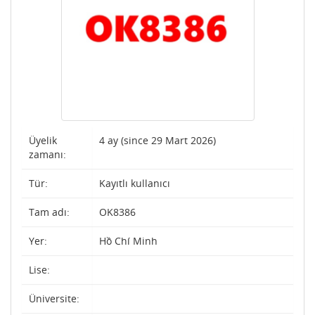
Üyelik
4 ay (since 29 Mart 2026)
zamanı:
Tür:
Kayıtlı kullanıcı
Tam adı:
OK8386
Yer:
Hồ Chí Minh
Lise:
Üniversite: