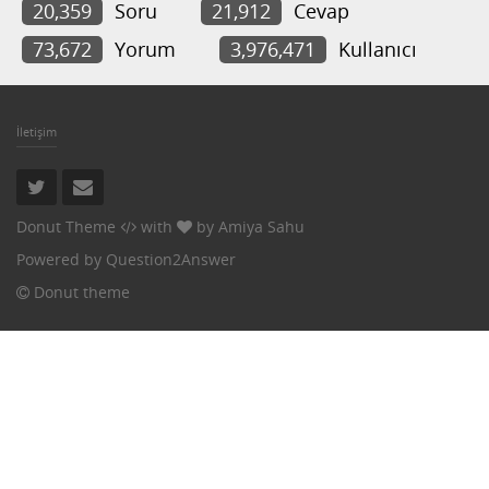
20,359
Soru
21,912
Cevap
73,672
Yorum
3,976,471
Kullanıcı
İletişim
Donut Theme
with
by
Amiya Sahu
Powered by
Question2Answer
Donut theme