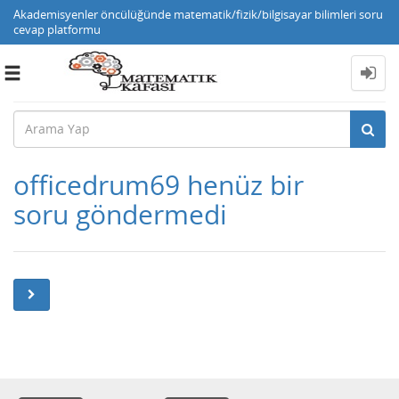
Akademisyenler öncülüğünde matematik/fizik/bilgisayar bilimleri soru
cevap platformu
Toggle
navigation
officedrum69 henüz bir
soru göndermedi