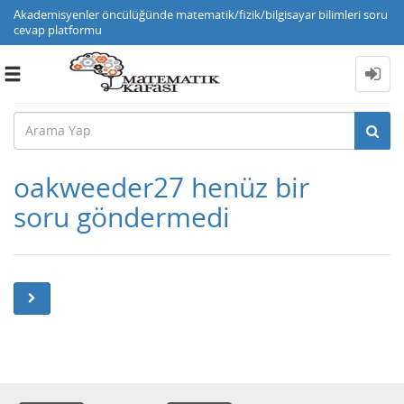
Akademisyenler öncülüğünde matematik/fizik/bilgisayar bilimleri soru
cevap platformu
Toggle
navigation
oakweeder27 henüz bir
soru göndermedi