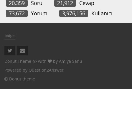
20,359
Soru
21,912
Cevap
73,672
Yorum
3,976,156
Kullanıcı
İletişim
Donut Theme
with
by
Amiya Sahu
Powered by
Question2Answer
Donut theme