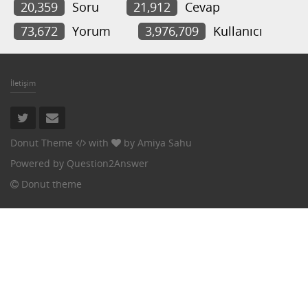
20,359
Soru
21,912
Cevap
73,672
Yorum
3,976,709
Kullanıcı
İletişim
Donut Theme
with
by
Amiya Sahu
Powered by
Question2Answer
Donut theme