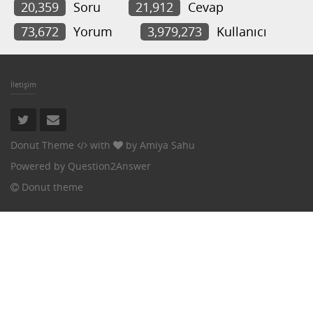
20,359
Soru
21,912
Cevap
73,672
Yorum
3,979,273
Kullanıcı
İletişim
Donut Theme
with
by
Amiya Sahu
Powered by
Question2Answer
Donut theme