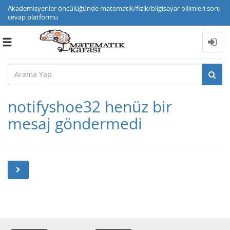
Akademisyenler öncülüğünde matematik/fizik/bilgisayar bilimleri soru
cevap platformu
Toggle
navigation
notifyshoe32 henüz bir
mesaj göndermedi