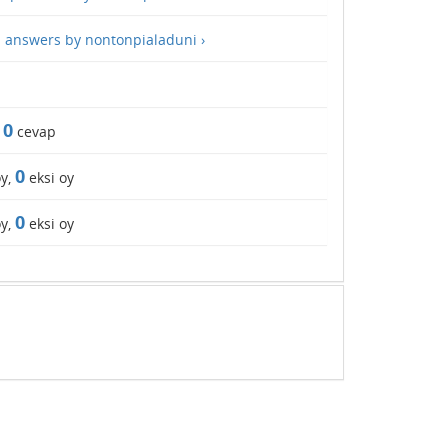
l answers by nontonpialaduni ›
0
,
cevap
0
oy,
eksi oy
0
oy,
eksi oy