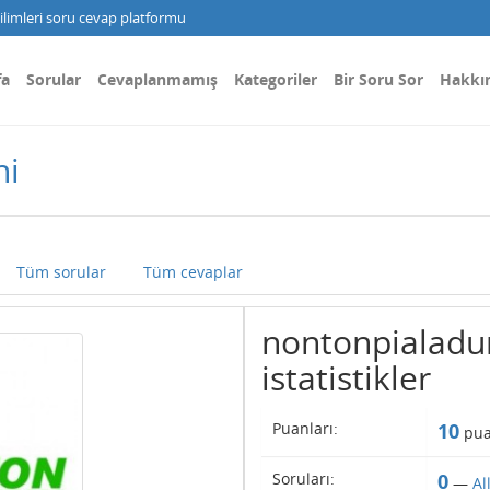
limleri soru cevap platformu
fa
Sorular
Cevaplanmamış
Kategoriler
Bir Soru Sor
Hakkı
ni
Tüm sorular
Tüm cevaplar
nontonpialaduni
istatistikler
Puanları:
10
pua
Soruları:
0
—
Al