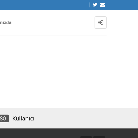
mızda
280
Kullanıcı