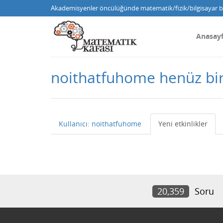
Akademisyenler öncülüğünde matematik/fizik/bilgisayar bi
Anasay
noithatfuhome henüz bi
Kullanıcı: noithatfuhome
Yeni etkinlikler
20,359
Soru