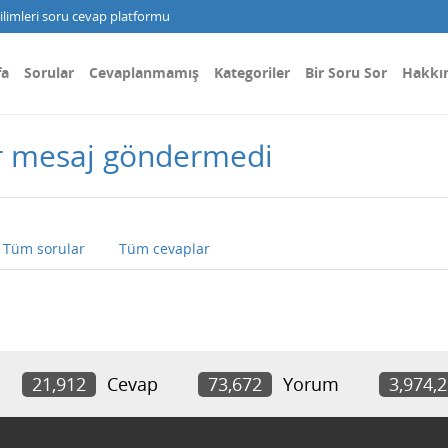
limleri soru cevap platformu
fa
Sorular
Cevaplanmamış
Kategoriler
Bir Soru Sor
Hakkı
r mesaj göndermedi
Tüm sorular
Tüm cevaplar
21,912
Cevap
73,672
Yorum
3,974,