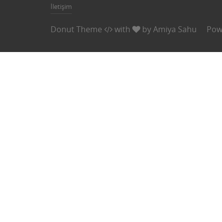
İletişim
Donut Theme
with
by
Amiya Sahu
Pow