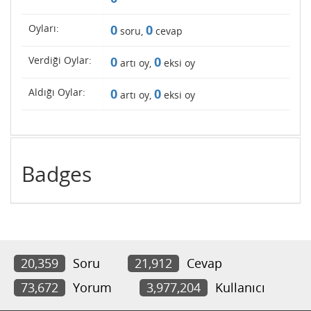
Oyları:
0
0
soru,
cevap
Verdiği Oylar:
0
0
artı oy,
eksi oy
Aldığı Oylar:
0
0
artı oy,
eksi oy
Badges
20,359
Soru
21,912
Cevap
73,672
Yorum
3,977,204
Kullanıcı