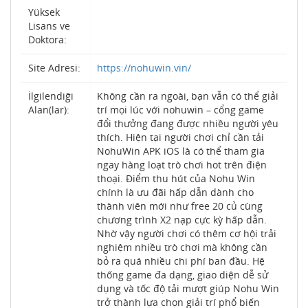
Yüksek
Lisans ve
Doktora:
Site Adresi:
https://nohuwin.vin/
İlgilendiği
Không cần ra ngoài, bạn vẫn có thể giải
Alan(lar):
trí mọi lúc với nohuwin – cổng game
đổi thưởng đang được nhiều người yêu
thích. Hiện tại người chơi chỉ cần tải
NohuWin APK iOS là có thể tham gia
ngay hàng loạt trò chơi hot trên điện
thoại. Điểm thu hút của Nohu Win
chính là ưu đãi hấp dẫn dành cho
thành viên mới như free 20 củ cùng
chương trình X2 nạp cực kỳ hấp dẫn.
Nhờ vậy người chơi có thêm cơ hội trải
nghiệm nhiều trò chơi mà không cần
bỏ ra quá nhiều chi phí ban đầu. Hệ
thống game đa dạng, giao diện dễ sử
dụng và tốc độ tải mượt giúp Nohu Win
trở thành lựa chọn giải trí phổ biến