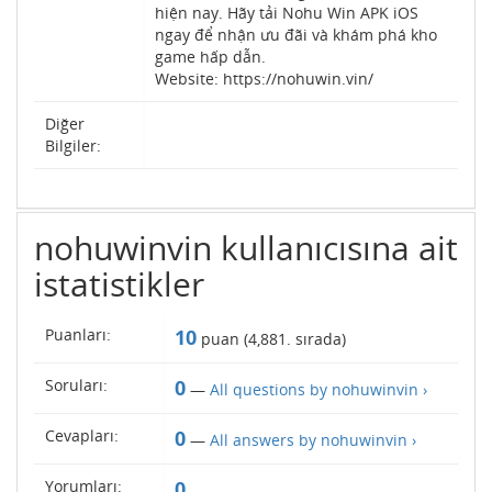
hiện nay. Hãy tải Nohu Win APK iOS
ngay để nhận ưu đãi và khám phá kho
game hấp dẫn.
Website: https://nohuwin.vin/
Diğer
Bilgiler:
nohuwinvin kullanıcısına ait
istatistikler
Puanları:
10
puan (
4,881
. sırada)
Soruları:
0
—
All questions by nohuwinvin ›
Cevapları:
0
—
All answers by nohuwinvin ›
Yorumları:
0